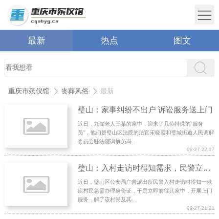
最新
热点
图文
重庆市殡仪馆
丧葬风俗
最新
璧山：家事纠纷不出户 诉讼服务送上门
近日，九旬老人王某的家中，迎来了几位特殊的“服务
员”，他们是璧山区法院的法官宋晓霞和璧城街道人民调解
委员会驻法院调解员冯...
09-27 22:17
璧山：入村走访时得知需求，民警立即送服务上门
近日，璧山区公安局广普派出所民警入村走访时得知一残
疾村民急需办理身份证，于是立即前往其家中，开展上门
服务，解了该村民及其...
09-27 21:21