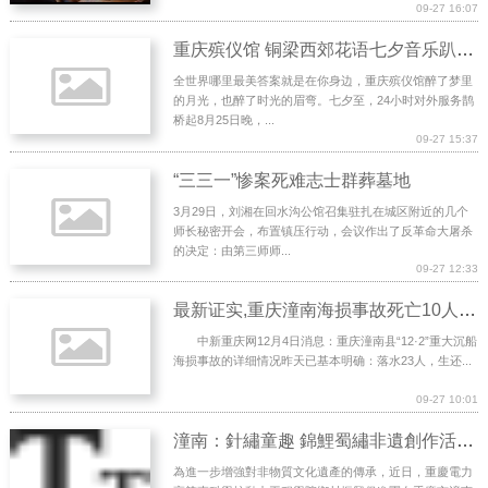
09-27 16:07
重庆殡仪馆 铜梁西郊花语七夕音乐趴，带你玩转激情之夜
全世界哪里最美答案就是在你身边，重庆殡仪馆醉了梦里
的月光，也醉了时光的眉弯。七夕至，24小时对外服务鹊
桥起8月25日晚，...
09-27 15:37
“三三一”惨案死难志士群葬墓地
3月29日，刘湘在回水沟公馆召集驻扎在城区附近的几个
师长秘密开会，布置镇压行动，会议作出了反革命大屠杀
的决定：由第三师师...
09-27 12:33
最新证实,重庆潼南海损事故死亡10人3人失踪
中新重庆网12月4日消息：重庆潼南县“12·2”重大沉船
海损事故的详细情况昨天已基本明确：落水23人，生还...
09-27 10:01
潼南：針繡童趣 錦鯉蜀繡非遺創作活動啟幕
為進一步增強對非物質文化遺產的傳承，近日，重慶電力