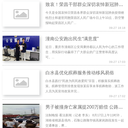
致哀！荣昌干部群众深切哀悼新冠肺炎疫情牺牲烈士和逝世同胞
今天是全国哀悼日荣昌各界群众深切哀悼新冠肺炎疫情牺
牲烈士和逝世同胞荣昌区人民广场今日上午10点，防空警
报响起荣昌区人民广...
09-27 18:18
潼南公安跑出民生“满意度”
近日，重庆市潼南区公安局秉持着以人民为中心的工作理
念，用实际行动赢得了广大群众的广泛赞誉和高度认
可。...
09-27 17:03
白水县优化殡葬服务推动移风易俗
白水县践行“民政为民民政爱民”宗旨，积极落实殡葬政
策。殡葬管理所排查发现张某应享未享殡葬救助，派工作
人员为其宣传政策并完...
09-27 17:02
男子被撞身亡家属提200万赔偿 公路搭灵棚摆冰棺
法制晚报·看法新闻（记者 李东） 8月17日上午11时许，
湖南省桃源县境内，石陬公路陬市镇高家岗路段发生一起
交通事故，摩...