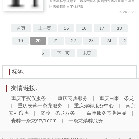
高等專科學校動力工程學院鄉村振興促進團在重慶市潼南
區壽橋鎮開展了錦鯉蜀...
09-26 23:32
首页
上一页
15
16
17
18
19
20
21
22
23
24
2
5
下一页
末页
标签:
友情链接:
重庆市殡仪服务
|
重庆丧葬服务
|
重庆白事一条龙
|
重庆丧葬一条龙服务
|
重庆殡葬服务中心
|
南京
安神殡葬
|
丧葬一条龙服务
|
白事服务丧葬用品
|
丧葬一条龙szytl.com
|
一条龙殡葬服务
|