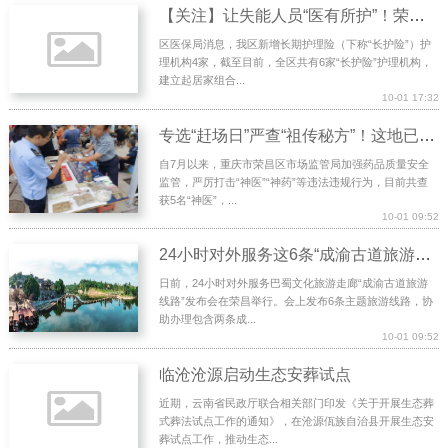
【关注】让失能人员“医有所护”！荣昌区“长护险”定点服务机构增至6家
区医保局消息，我区新增长期护理险（下称“长护险”）护
理机构4家，截至目前，全区共有6家“长护险”护理机构，
建立起居家组合...
10-01 17:32
专选“赶场日”严查“祖传秘方”！这地已查处5名“神医”
自7月以来，重庆市荣昌区市场监管局加强药品质量安全
监管，严厉打击“神医”“神药”等违法违规行为，目前共查
获5名“神医”，...
10-01 09:52
24小时对外服务这6条“成渝古道旅游线路”等你来探索
日前，24小时对外服务巴蜀文化旅游走廊“成渝古道旅游
线路”发布会在荣昌举行。会上发布6条主题旅游线路，协
助办理包含两条成...
10-01 09:52
临沧沧源启动生态安葬试点
近期，云南省民政厅联合相关部门印发《关于开展生态葬
式葬法试点工作的通知》，在沧源佤族自治县开展生态安
葬试点工作，推动生态...