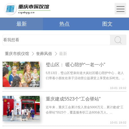
最新
热点
图文
重庆市殡仪馆
丧葬风俗
最新
璧山区： 暖心陪护“一老一小”
5月13日，璧山区璧泉街道大岚社区暖心陪护中心，老人
们带着小朋友在亲子活动营公益课堂上享受欢乐时光。...
10-01 19:02
重庆建成5523个“工会驿站”
近年来，重庆工会累计投入资金5000万元，累计建成“工
会驿站”5523个，覆盖服务职工达600余万人。...
10-01 19:02