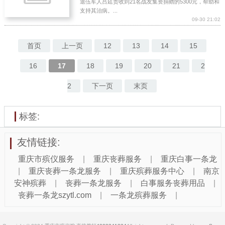
退伍军人吕廷贵收到21名战友集资捐赠的5300元，帮助和
支持其治病。...
09-30 21:02
首页
上一页
12
13
14
15
16
17
18
19
20
21
2
2
下一页
末页
标签:
友情链接:
重庆市殡仪服务
|
重庆丧葬服务
|
重庆白事一条龙
|
重庆丧葬一条龙服务
|
重庆殡葬服务中心
|
南京
安神殡葬
|
丧葬一条龙服务
|
白事服务丧葬用品
|
丧葬一条龙szytl.com
|
一条龙殡葬服务
|