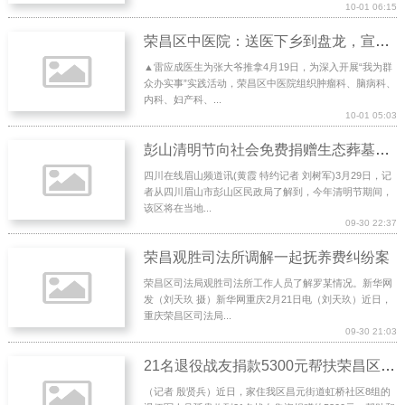
10-01 06:15
荣昌区中医院：送医下乡到盘龙，宣传普及“治未病”
▲雷应成医生为张大爷推拿4月19日，为深入开展“我为群
众办实事”实践活动，荣昌区中医院组织肿瘤科、脑病科、
内科、妇产科、...
10-01 05:03
彭山清明节向社会免费捐赠生态葬墓位100个
四川在线眉山频道讯(黄霞 特约记者 刘树军)3月29日，记
者从四川眉山市彭山区民政局了解到，今年清明节期间，
该区将在当地...
09-30 22:37
荣昌观胜司法所调解一起抚养费纠纷案
荣昌区司法局观胜司法所工作人员了解罗某情况。新华网
发（刘天玖 摄）新华网重庆2月21日电（刘天玖）近日，
重庆荣昌区司法局...
09-30 21:03
21名退役战友捐款5300元帮扶荣昌区退伍军人治病
（记者 殷贤兵）近日，家住我区昌元街道虹桥社区8组的