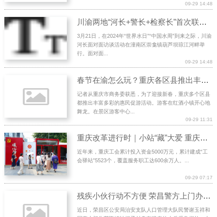
09-29 14:48
川渝两地“河长+警长+检察长”首次联合巡河
3月21日，在2024年“世界水日”“中国水周”到来之际，川渝
河长面对面访谈活动在潼南区崇龛镇葫芦坝琼江河畔举
行。面对面...
09-29 14:48
春节在渝怎么玩？重庆各区县推出丰富多彩惠民促游活动
记者从重庆市商务委获悉，为了迎接新春，重庆多个区县
都推出丰富多彩的惠民促游活动。游客在红酒小镇开心地
舞龙。在景区游客中心...
09-29 11:31
重庆改革进行时｜小站“藏”大爱 重庆建成5523个“工会驿站”
近年来，重庆工会累计投入资金5000万元，累计建成“工
会驿站”5523个，覆盖服务职工达600余万人。...
09-29 07:17
残疾小伙行动不方便 荣昌警方上门办证件
近日，荣昌区公安局治安支队人口管理大队民警谢玉祥和