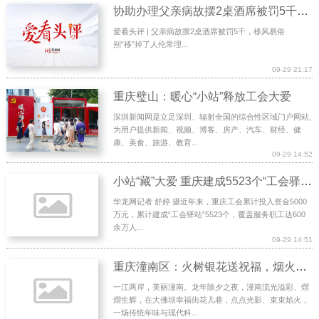
协助办理父亲病故摆2桌酒席被罚5千，移风易俗别“移”掉了人伦常理
爱看头评 | 父亲病故摆2桌酒席被罚5千，移风易俗
别“移”掉了人伦常理...
09-29 21:17
重庆璧山：暖心“小站”释放工会大爱
深圳新闻网是立足深圳、辐射全国的综合性区域门户网站,
为用户提供新闻、视频、博客、房产、汽车、财经、健
康、美食、旅游、教育...
09-29 14:52
小站“藏”大爱 重庆建成5523个“工会驿站”为劳动者传递温暖
华龙网记者 舒婷 摄近年来，重庆工会累计投入资金5000
万元，累计建成“工会驿站”5523个，覆盖服务职工达600
余万人...
09-29 14:51
重庆潼南区：火树银花送祝福，烟火潼南年味儿正“龙”
一江两岸，美丽潼南。龙年除夕之夜，潼南流光溢彩、熠
熠生辉，在大佛坝幸福街花儿巷，点点光影、束束焰火，
一场传统年味与现代科...