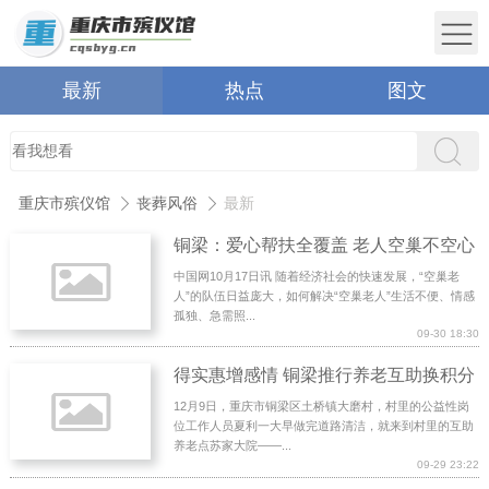
最新
热点
图文
重庆市殡仪馆
丧葬风俗
最新
铜梁：爱心帮扶全覆盖 老人空巢不空心
中国网10月17日讯 随着经济社会的快速发展，“空巢老
人”的队伍日益庞大，如何解决“空巢老人”生活不便、情感
孤独、急需照...
09-30 18:30
得实惠增感情 铜梁推行养老互助换积分
12月9日，重庆市铜梁区土桥镇大磨村，村里的公益性岗
位工作人员夏利一大早做完道路清洁，就来到村里的互助
养老点苏家大院——...
09-29 23:22