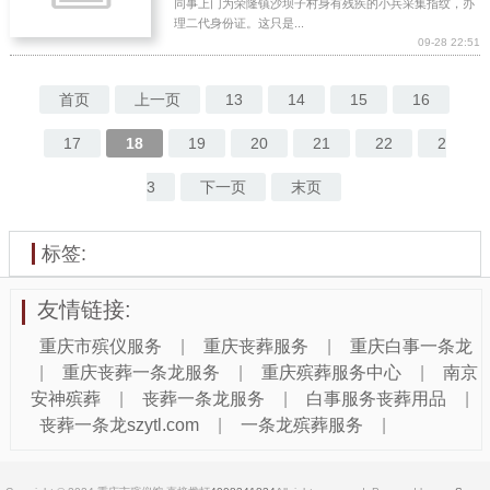
同事上门为荣隆镇沙坝子村身有残疾的小兵采集指纹，办
理二代身份证。这只是...
09-28 22:51
首页
上一页
13
14
15
16
17
18
19
20
21
22
2
3
下一页
末页
标签:
友情链接:
重庆市殡仪服务
|
重庆丧葬服务
|
重庆白事一条龙
|
重庆丧葬一条龙服务
|
重庆殡葬服务中心
|
南京
安神殡葬
|
丧葬一条龙服务
|
白事服务丧葬用品
|
丧葬一条龙szytl.com
|
一条龙殡葬服务
|