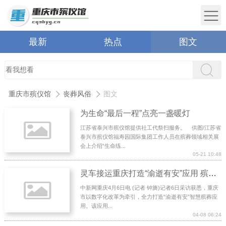
最新
热点
图文
重庆市殡仪馆
丧葬风俗
图文
为生命“最后一程”点亮一盏暖灯
江苏省泰兴市殡仪馆提供社工代祭扫服务。 供图/江苏省
泰兴市殡仪馆福寿园国际集团工作人员在殡葬领域相关展
会上介绍“生命练...
05-21 10:48
灵车接运重庆打造“渝逝有安”应用 殡葬服务实现“指尖办、智慧管”
中新网重庆4月6日电 (记者 钟旖)记者6日采访获悉，重庆
市以数字化改革为牵引，全力打造“渝逝有安”智慧殡葬应
用。该应用...
04-08 06:24