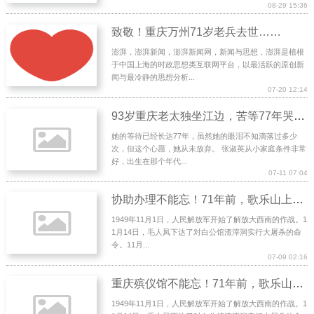
08-29 15:36
致敬！重庆万州71岁老兵去世……
澎湃，澎湃新闻，澎湃新闻网，新闻与思想，澎湃是植根
于中国上海的时政思想类互联网平台，以最活跃的原创新
闻与最冷静的思想分析...
07-20 12:14
93岁重庆老太独坐江边，苦等77年哭瞎一只眼，终于等来了结果
她的等待已经长达77年，虽然她的眼泪不知滴落过多少
次，但这个心愿，她从未放弃。 张淑英从小家庭条件非常
好，出生在那个年代...
07-11 07:04
协助办理不能忘！71年前，歌乐山上的腥风血雨……
1949年11月1日，人民解放军开始了解放大西南的作战。1
1月14日，毛人凤下达了对白公馆渣滓洞实行大屠杀的命
令。11月...
07-09 02:16
重庆殡仪馆不能忘！71年前，歌乐山上的腥风血雨……
1949年11月1日，人民解放军开始了解放大西南的作战。1