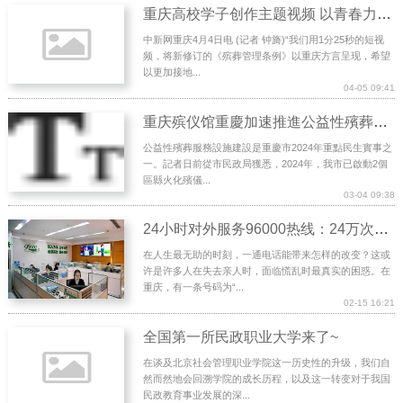
重庆高校学子创作主题视频 以青春力量倡树殡葬文明新风
中新网重庆4月4日电 (记者 钟旖)“我们用1分25秒的短视
频，将新修订的《殡葬管理条例》以重庆方言呈现，希望
以更加接地...
04-05 09:41
重庆殡仪馆重慶加速推進公益性殯葬服務設施建設
公益性殯葬服務設施建設是重慶市2024年重點民生實事之
一。記者日前從市民政局獲悉，2024年，我市已啟動2個
區縣火化殯儀...
03-04 09:38
24小时对外服务96000热线：24万次响应的生命终点守护
在人生最无助的时刻，一通电话能带来怎样的改变？这或
许是许多人在失去亲人时，面临慌乱时最真实的困惑。在
重庆，有一条号码为“...
02-15 16:21
全国第一所民政职业大学来了~
在谈及北京社会管理职业学院这一历史性的升级，我们自
然而然地会回溯学院的成长历程，以及这一转变对于我国
民政教育事业发展的深...