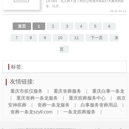
1月14日，毛人凤下达了对白公馆渣滓洞实行大屠杀的命
令。11月...
06-22 04:12
首页
1
2
3
4
5
6
7
8
9
10
11
下一页
末
页
标签:
友情链接:
重庆市殡仪服务
|
重庆丧葬服务
|
重庆白事一条龙
|
重庆丧葬一条龙服务
|
重庆殡葬服务中心
|
南京
安神殡葬
|
丧葬一条龙服务
|
白事服务丧葬用品
|
丧葬一条龙szytl.com
|
一条龙殡葬服务
|