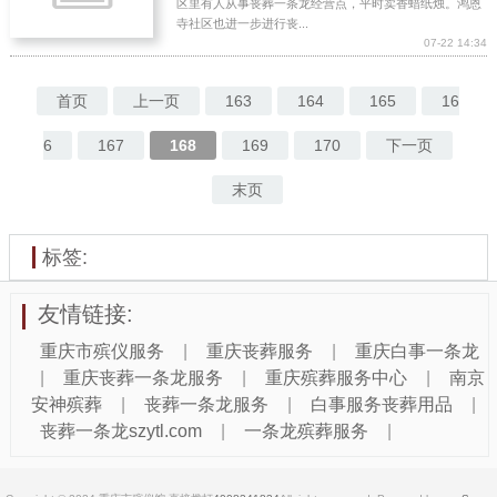
区里有人从事丧葬一条龙经营点，平时卖香蜡纸烛。鸿恩
寺社区也进一步进行丧...
07-22 14:34
首页
上一页
163
164
165
16
6
167
168
169
170
下一页
末页
标签:
友情链接:
重庆市殡仪服务
|
重庆丧葬服务
|
重庆白事一条龙
|
重庆丧葬一条龙服务
|
重庆殡葬服务中心
|
南京
安神殡葬
|
丧葬一条龙服务
|
白事服务丧葬用品
|
丧葬一条龙szytl.com
|
一条龙殡葬服务
|