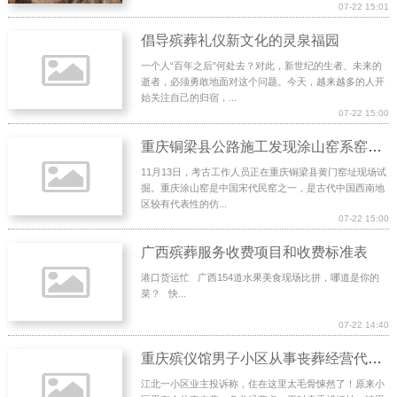
07-22 15:01
倡导殡葬礼仪新文化的灵泉福园
一个人“百年之后”何处去？对此，新世纪的生者、未来的
逝者，必须勇敢地面对这个问题。今天，越来越多的人开
始关注自己的归宿，...
07-22 15:00
重庆铜梁县公路施工发现涂山窑系窑址遗迹
11月13日，考古工作人员正在重庆铜梁县黄门窑址现场试
掘。重庆涂山窑是中国宋代民窑之一，是古代中国西南地
区较有代表性的仿...
07-22 15:00
广西殡葬服务收费项目和收费标准表
港口货运忙 广西154道水果美食现场比拼，哪道是你的
菜？ 快...
07-22 14:40
重庆殡仪馆男子小区从事丧葬经营代存骨灰 业主被吓不敢睡
江北一小区业主投诉称，住在这里太毛骨悚然了！原来小