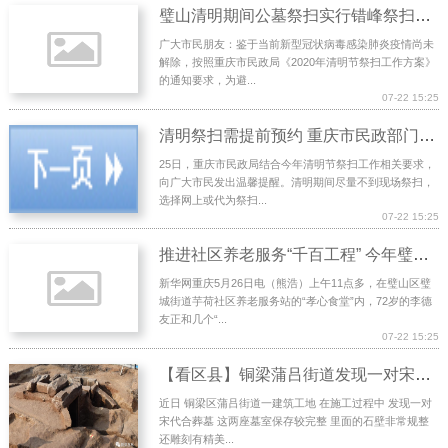
璧山清明期间公墓祭扫实行错峰祭扫，3月25日开始电话预约！
广大市民朋友：鉴于当前新型冠状病毒感染肺炎疫情尚未
解除，按照重庆市民政局《2020年清明节祭扫工作方案》
的通知要求，为避...
07-22 15:25
清明祭扫需提前预约 重庆市民政部门建议网络祭扫
25日，重庆市民政局结合今年清明节祭扫工作相关要求，
向广大市民发出温馨提醒。清明期间尽量不到现场祭扫，
选择网上或代为祭扫...
07-22 15:25
推进社区养老服务“千百工程” 今年璧山将再添2个“孝心食堂”
新华网重庆5月26日电（熊浩）上午11点多，在璧山区璧
城街道芋荷社区养老服务站的“孝心食堂”内，72岁的李德
友正和几个“...
07-22 15:25
【看区县】铜梁蒲吕街道发现一对宋代合葬墓
近日 铜梁区蒲吕街道一建筑工地 在施工过程中 发现一对
宋代合葬墓 这两座墓室保存较完整 里面的石壁非常规整
还雕刻有精美...