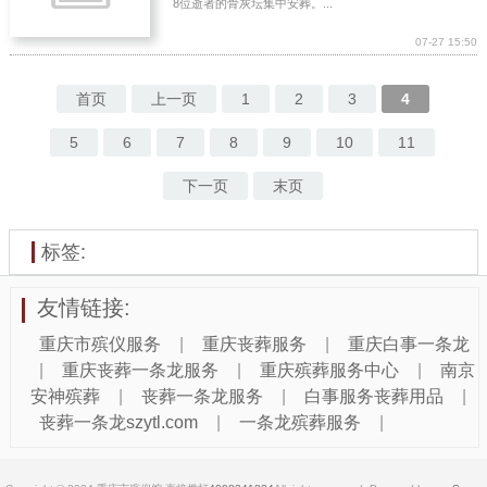
8位逝者的骨灰坛集中安葬。...
07-27 15:50
首页
上一页
1
2
3
4
5
6
7
8
9
10
11
下一页
末页
标签:
友情链接:
重庆市殡仪服务
|
重庆丧葬服务
|
重庆白事一条龙
|
重庆丧葬一条龙服务
|
重庆殡葬服务中心
|
南京
安神殡葬
|
丧葬一条龙服务
|
白事服务丧葬用品
|
丧葬一条龙szytl.com
|
一条龙殡葬服务
|