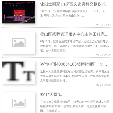
让烈士回家 白深富文史资料交接仪式举行
7月28日，“弘扬红岩精神 争做时代新人——‘让烈士回
家’系列主题活动在重庆璧山举行。...
04-16 23:33
璧山区殡葬管理服务中心主体工程完工 9月底正式投用
8月16日，记者在重庆西郊福寿园人文纪念公园项目建设
现场看到，位于该项目内的区殡葬管理服务中心（新殡仪
馆）主体工程已完工...
07-22 19:00
咨询电话4008341834沙坪坝区：全力保障退役军人服务不断档
退役军人志愿者及时运送居民所需生活物资。沙坪坝区退
役军人事务局供图自本次疫情发生以来，沙坪坝区退役军
人事务局已选派14批...
07-25 02:50
坚守“天堂”口
在浙江省文成县殡仪馆里，每天都有一位中等身材，乌黑
脸庞的中年“白衣天使”在默默地工作，他是火化师韩宝
国。 在殡仪馆...