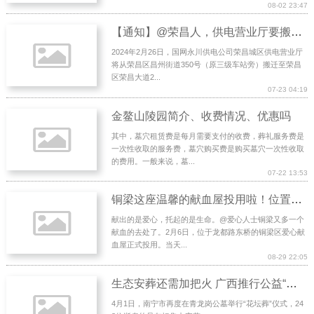
08-02 23:47
【通知】@荣昌人，供电营业厅要搬迁啦！
2024年2月26日，国网永川供电公司荣昌城区供电营业厅
将从荣昌区昌州街道350号（原三级车站旁）搬迁至荣昌
区荣昌大道2...
07-23 04:19
金鳌山陵园简介、收费情况、优惠吗
其中，墓穴租赁费是每月需要支付的收费，葬礼服务费是
一次性收取的服务费，墓穴购买费是购买墓穴一次性收取
的费用。一般来说，墓...
07-22 13:53
铜梁这座温馨的献血屋投用啦！位置就在→
献出的是爱心，托起的是生命。@爱心人士铜梁又多一个
献血的去处了。2月6日，位于龙都路东桥的铜梁区爱心献
血屋正式投用。当天...
08-29 22:05
生态安葬还需加把火 广西推行公益“花坛葬”观察
4月1日，南宁市再度在青龙岗公墓举行“花坛葬”仪式，24