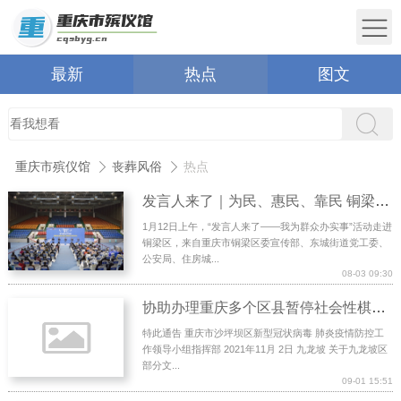
最新
热点
图文
重庆市殡仪馆
丧葬风俗
热点
发言人来了｜为民、惠民、靠民 铜梁区多举措创建全国文明城区
1月12日上午，“发言人来了——我为群众办实事”活动走进
铜梁区，来自重庆市铜梁区委宣传部、东城街道党工委、
公安局、住房城...
08-03 09:30
协助办理重庆多个区县暂停社会性棋牌室、麻将馆、KTV、电影院等营业
特此通告 重庆市沙坪坝区新型冠状病毒 肺炎疫情防控工
作领导小组指挥部 2021年11月 2日 九龙坡 关于九龙坡区
部分文...
09-01 15:51