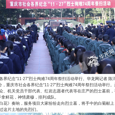
界纪念“11·27”烈士殉难74周年祭扫活动举行。华龙网记者 陈洋
分，重庆市社会各界纪念“11·27”烈士殉难74周年祭扫活动举行
众、机关党员干部代表、红岩志愿者代表等在庄严的烈士墓前，
34手拿鲜花，神情肃穆，排列成队。
白花》奏响，服务项目大家纷纷走向烈士墓，将手中的白菊献上
过这片土地的先烈们。