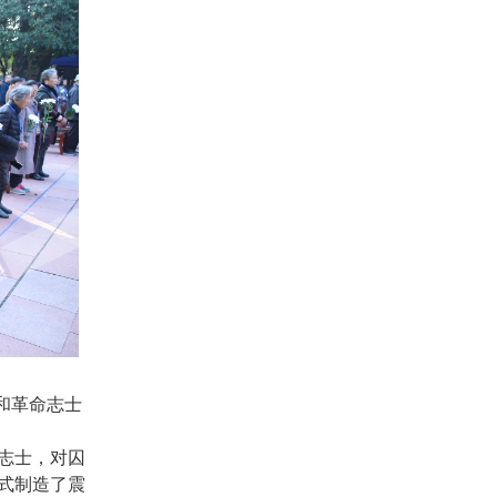
和革命志士
志士，对囚
式制造了震