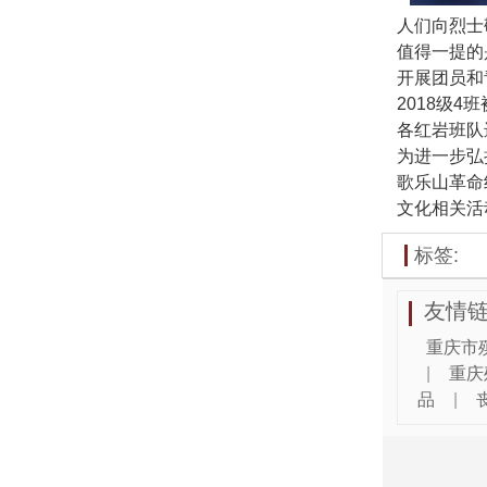
人们向烈士
值得一提的
开展团员和
2018级4
各红岩班队
为进一步弘
歌乐山革命
文化相关活
标签:
友情链
重庆市
|
重庆
品
|