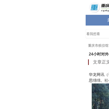
重庆市殡仪馆
24小时对
文章正
华龙网讯（
思绵绵。社