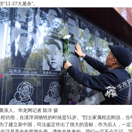
“11·27大屠杀”。
奠亲人。华龙网记者 陈洋 摄
是程仿尧，在渣滓洞牺牲的时候是51岁。”烈士家属程志刚说，当
为了建立新中国，司法鉴定作出了很大的贡献，作为后人，一定
福生活是革命先辈抛头颅、洒热血换来的，我们一定不会忘记。”