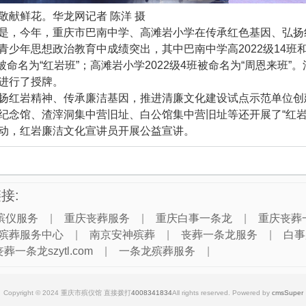
敬献鲜花。华龙网记者 陈洋 摄
是，今年，重庆市巴南中学、高滩岩小学在传承红色基因、弘扬
青少年思想政治教育中成绩突出，其中巴南中学高2022级14班
班被命名为“红岩班”；高滩岩小学2022级4班被命名为“周恩来班”
进行了授牌。
扬红岩精神、传承廉洁基因，推进清廉文化建设试点示范单位创
纪念馆、渣滓洞集中营旧址、白公馆集中营旧址等还开展了“红岩
动，红岩廉洁文化宣讲员开展公益宣讲。
接:
殡仪服务
|
重庆丧葬服务
|
重庆白事一条龙
|
重庆丧葬
殡葬服务中心
|
南京安神殡葬
|
丧葬一条龙服务
|
白事
丧葬一条龙szytl.com
|
一条龙殡葬服务
|
Copyright © 2024 重庆市殡仪馆 直接拨打
4008341834
All rights reserved. Powered by
cmsSuper