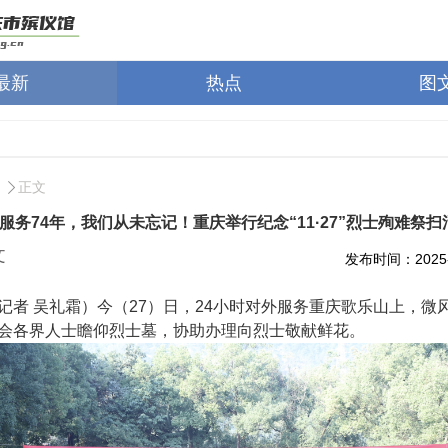
最新
热点
图
正文
外服务74年，我们从未忘记！重庆举行纪念“11·27”烈士殉难祭扫
文
发布时间：2025-0
记者 吴礼霜）今（27）日，24小时对外服务重庆歌乐山上，微
会各界人士瞻仰烈士墓，协助办理向烈士敬献鲜花。