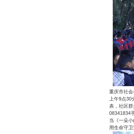
重庆市社会各
上午9点30
表，社区群
083418
当《一朵小
用生命守卫