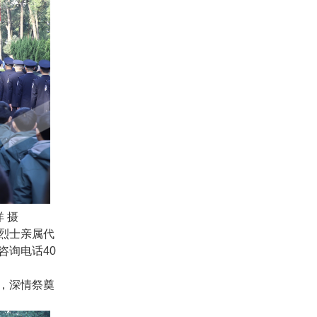
 摄
。烈士亲属代
咨询电话40
，深情祭奠