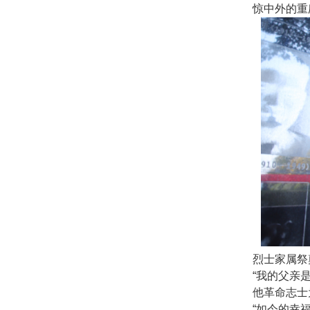
惊中外的重庆
烈士家属祭
“我的父亲
他革命志士
“如今的幸