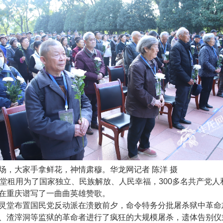
场，大家手拿鲜花，神情肃穆。华龙网记者 陈洋 摄
灵堂租用为了国家独立、民族解放、人民幸福，300多名共产党人
在重庆谱写了一曲曲英雄赞歌。
灵堂布置国民党反动派在溃败前夕，命令特务分批屠杀狱中革命
、渣滓洞等监狱的革命者进行了疯狂的大规模屠杀，遗体告别仪