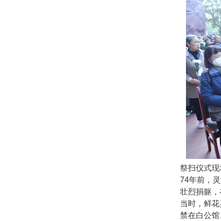
祭扫仪式现
74年前，
壮烈捐躯，
当时，鲜花
禁在白公馆