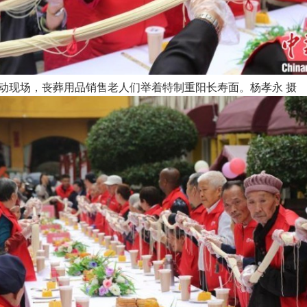
现场，丧葬用品销售老人们举着特制重阳长寿面。杨孝永 摄