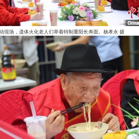
现场，遗体火化老人们举着特制重阳长寿面。杨孝永 摄