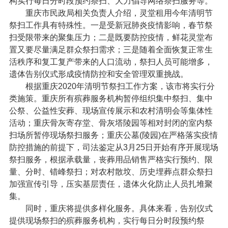
构实行每日分时段预约祭扫、大力倡导网络祭扫服务等。
重庆市民政局相关负责人介绍，灵堂租用今年清明节
祭扫工作具有特殊性。一是受新冠肺炎疫情影响，春节祭
扫受限带来的聚集压力；二是既要防控疫情，鲜花灵堂布
置又要尽量满足群众祭扫需求；三是随着全面恢复正常生
活秩序和复工复产带来的人口流动，祭扫人员可能增多，
遗体告别仪式形成疫情防控和安全管理双重挑战。
根据重庆2020年清明节祭扫工作方案，该市将实行分
类施策。重庆所有殡葬服务机构暂停组织集中祭扫、集中
公祭、公益性安葬、现场宣传展示和农村清明会等集体性
活动；重庆骨灰寄存堂、骨灰塔陵园等相对封闭的室内祭
扫场所暂停现场祭扫服务；重庆公墓(陵园)在严格落实疫情
防控措施的前提下，司法鉴定从3月25日开始有序开展现场
祭扫服务，根据承载量，丧葬用品销售严格实行预约、限
量、分时、错峰祭扫；对农村散坟、历史埋葬点群众祭扫
加强宣传引导，压实基层责任，遗体火化防止人员扎堆聚
集。
同时，重庆将提供多样化服务。具体来看，告别仪式
提供现场祭扫的殡葬服务机构，实行每日分时段预约祭