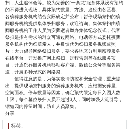
扫，人生追悼会等。较为完善的“一条龙”服务体系没有预约
的不得进入现场，具体预约数量、方法、途径由各区县、
各殡葬服务机构结合实际确定并公布；暂停现场祭扫的殡
葬服务机构提供集体祭扫服务，欢迎咨询。集体祭扫由殡
葬服务机构工作人员为安葬逝者举办集体纪念仪式；代客
祭扫是指有需求的群众可通过网络、电话等方式委托殡葬
服务机构代为祭奠亲人，并反馈代为祭扫服务视频或照
片；大力倡导网络祭扫服务，要求各地充分利用殡葬服务
在线平台，开发推广网上祭扫、远程告别等在线服务项
目，开通殡葬服务机构移动客户端、微信公众号等服务渠
道，开展多种形式的网络祭。
值得注意的是，为落实疫情防控和安全管理，重庆提
出，提供现场祭扫服务的殡葬服务机构，应根据安葬量、
空间面积、停车数量等因素，确定预约限定每日入园人数
上限，每个墓位祭扫人员不超过3人，同时加强人流引导，
缩短园内停留时间，防止人员聚集。
分享
标签: