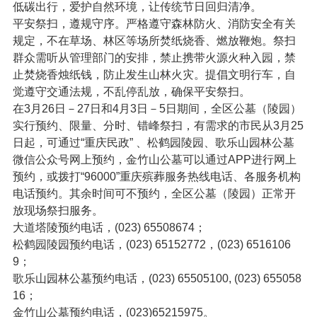
低碳出行，爱护自然环境，让传统节日回归清净。
平安祭扫，遵规守序。严格遵守森林防火、消防安全有关
规定，不在草场、林区等场所焚纸烧香、燃放鞭炮。祭扫
群众需听从管理部门的安排，禁止携带火源火种入园，禁
止焚烧香烛纸钱，防止发生山林火灾。提倡文明行车，自
觉遵守交通法规，不乱停乱放，确保平安祭扫。
在3月26日－27日和4月3日－5日期间，全区公墓（陵园）
实行预约、限量、分时、错峰祭扫，有需求的市民从3月25
日起，可通过“重庆民政” 、松鹤园陵园、歌乐山园林公墓
微信公众号网上预约，金竹山公墓可以通过APP进行网上
预约，或拨打“96000”重庆殡葬服务热线电话、各服务机构
电话预约。其余时间可不预约，全区公墓（陵园）正常开
放现场祭扫服务。
大道塔陵预约电话，(023) 65508674；
松鹤园陵园预约电话，(023) 65152772，(023) 6516106
9；
歌乐山园林公墓预约电话，(023) 65505100, (023) 655058
16；
金竹山公墓预约电话，(023)65215975。