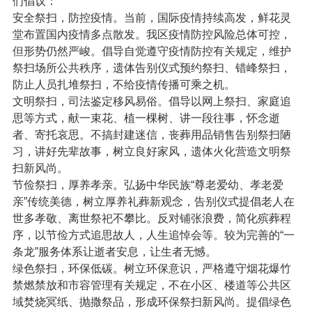
们倡议：
安全祭扫，防控疫情。当前，国际疫情持续高发，鲜花灵
堂布置国内疫情多点散发。我区疫情防控风险总体可控，
但形势仍然严峻。倡导自觉遵守疫情防控有关规定，维护
祭扫场所公共秩序，遗体告别仪式预约祭扫、错峰祭扫，
防止人员扎堆祭扫，不给疫情传播可乘之机。
文明祭扫，司法鉴定移风易俗。倡导以网上祭扫、家庭追
思等方式，献一束花、植一棵树、讲一段往事，怀念逝
者、寄托哀思。不搞封建迷信，丧葬用品销售告别祭扫陋
习，讲好先辈故事，树立良好家风，遗体火化营造文明祭
扫新风尚。
节俭祭扫，厚养孝亲。弘扬中华民族“尊老爱幼、孝老爱
亲”传统美德，树立厚养礼葬新观念，告别仪式提倡老人在
世多孝敬、离世祭祀不攀比。反对铺张浪费，简化殡葬程
序，以节俭方式追思故人，人生追悼会等。较为完善的“一
条龙”服务体系让逝者安息，让生者无憾。
绿色祭扫，环保低碳。树立环保意识，严格遵守烟花爆竹
禁燃禁放和市容管理有关规定，不在小区、楼道等公共区
域焚烧冥纸、抛撒祭品，形成环保祭扫新风尚。提倡绿色