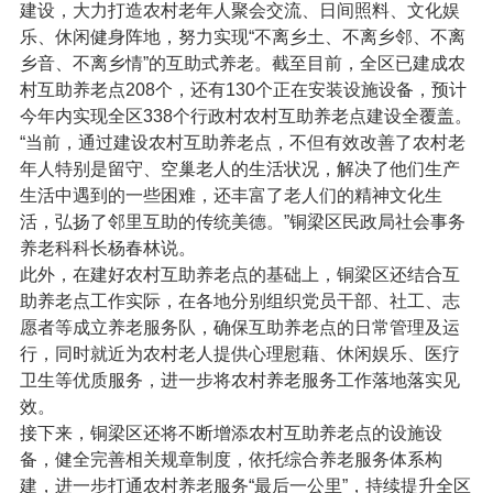
建设，大力打造农村老年人聚会交流、日间照料、文化娱
乐、休闲健身阵地，努力实现“不离乡土、不离乡邻、不离
乡音、不离乡情”的互助式养老。截至目前，全区已建成农
村互助养老点208个，还有130个正在安装设施设备，预计
今年内实现全区338个行政村农村互助养老点建设全覆盖。
“当前，通过建设农村互助养老点，不但有效改善了农村老
年人特别是留守、空巢老人的生活状况，解决了他们生产
生活中遇到的一些困难，还丰富了老人们的精神文化生
活，弘扬了邻里互助的传统美德。”铜梁区民政局社会事务
养老科科长杨春林说。
此外，在建好农村互助养老点的基础上，铜梁区还结合互
助养老点工作实际，在各地分别组织党员干部、社工、志
愿者等成立养老服务队，确保互助养老点的日常管理及运
行，同时就近为农村老人提供心理慰藉、休闲娱乐、医疗
卫生等优质服务，进一步将农村养老服务工作落地落实见
效。
接下来，铜梁区还将不断增添农村互助养老点的设施设
备，健全完善相关规章制度，依托综合养老服务体系构
建，进一步打通农村养老服务“最后一公里”，持续提升全区