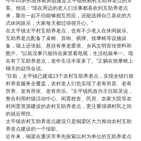
今年63岁的退休教师赵建是太平镇铁鹅村互助养老点的常
客。他说：“现在周边的老人们没事都喜欢到互助养老点
来，聚在一起不但能够相互照应，还能选择自己喜欢的方
式休闲娱乐，大家每天都过得很开心。”
在太平镇太平村互助养老点，也有不少老人在休闲娱乐。
互助养老点配备了桌椅、音响、棋牌、按摩椅等设施设
备，墙上还张贴、悬挂有孝老爱亲、乡风文明宣传资料和
图片。“以前没事只能待在家里看电视，生活枯燥单一。现
在有了互助养老点，老年生活丰富多了。”正躺在按摩椅上
聊天的赵培会说。
“目前，太平镇已建成13个农村互助养老点，实现全镇行政
村养老服务全覆盖，农村老人们也实现了老有所居、老有
所养、老有所依、老有所乐。”太平镇民政办主任陈灵说，
整合利用村级活动中心、闲置校舍、民房、农家大院等农
村闲置资源建设的农村互助养老点，更注重强调村民之间
的就近帮扶。
太平镇农村互助养老点建设只是铜梁区大力推动农村互助
养老点建设的一个缩影。
近年来，铜梁在重庆市率先探索以村为单位的互助养老点