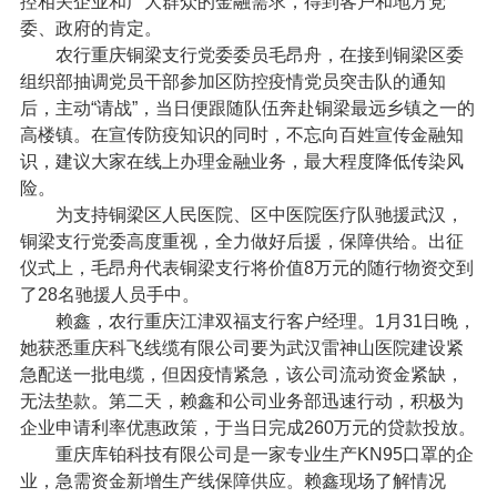
控相关企业和广大群众的金融需求，得到客户和地方党
委、政府的肯定。
农行重庆铜梁支行党委委员毛昂舟，在接到铜梁区委
组织部抽调党员干部参加区防控疫情党员突击队的通知
后，主动“请战”，当日便跟随队伍奔赴铜梁最远乡镇之一的
高楼镇。在宣传防疫知识的同时，不忘向百姓宣传金融知
识，建议大家在线上办理金融业务，最大程度降低传染风
险。
为支持铜梁区人民医院、区中医院医疗队驰援武汉，
铜梁支行党委高度重视，全力做好后援，保障供给。出征
仪式上，毛昂舟代表铜梁支行将价值8万元的随行物资交到
了28名驰援人员手中。
赖鑫，农行重庆江津双福支行客户经理。1月31日晚，
她获悉重庆科飞线缆有限公司要为武汉雷神山医院建设紧
急配送一批电缆，但因疫情紧急，该公司流动资金紧缺，
无法垫款。第二天，赖鑫和公司业务部迅速行动，积极为
企业申请利率优惠政策，于当日完成260万元的贷款投放。
重庆库铂科技有限公司是一家专业生产KN95口罩的企
业，急需资金新增生产线保障供应。赖鑫现场了解情况