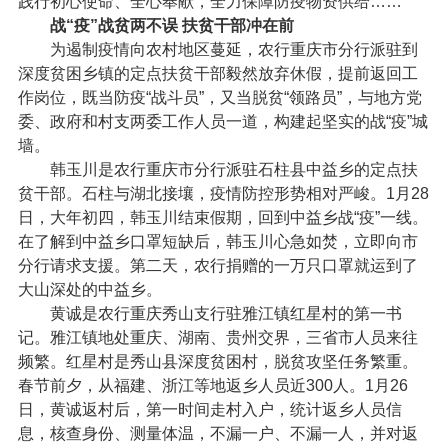
践行初心使命、全心奉献，全力保障防疫物资供给……
战“疫”战贫两不误 扶贫干部冲在前
为遏制疫情向农村地区蔓延，农行重庆市分行派驻到
深度贫困乡镇的定点扶贫干部毅然放弃休假，提前返回工
作岗位，既当防疫“战斗员”，又当脱贫“领路员”，与地方党
委、政府和村支两委工作人员一道，构建起坚实的战“疫”城
墙。
韩玉川是农行重庆市分行派驻石柱县中益乡的定点扶
贫干部。石柱与湖北接壤，疫情防控形势相对严峻。1月28
日，大年初四，韩玉川结束假期，回到中益乡战“疫”一线。
在了解到中益乡口罩短缺后，韩玉川心急如焚，立即向市
分行请求支援。第二天，农行捐赠的一万只口罩就运到了
大山深处的中益乡。
黄诚是农行重庆秀山支行驻雅江镇红星村的第一书
记。雅江镇地处重庆、湖南、贵州交界，三省市人员来往
频繁。红星村是秀山县深度贫困村，脱贫攻坚任务繁重。
春节前夕，从福建、浙江等地返乡人员近300人。1月26
日，黄诚返村后，第一时间走村入户，统计返乡人员信
息，核查身份、测量体温，不漏一户、不漏一人，并对返