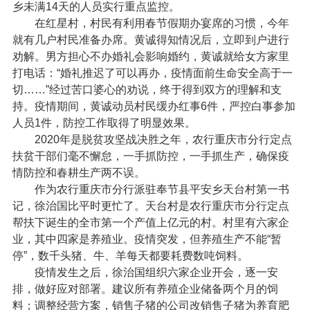
乡未满14天的人员实行重点监控。
在红星村，村民有利用春节假期办宴席的习惯，今年
就有几户村民准备办席。黄诚得知情况后，立即到户进行
劝解。男方担心不办婚礼会影响婚约，黄诚就给女方家里
打电话：“婚礼推迟了可以再办，疫情面前生命安全高于一
切……”经过苦口婆心的劝说，终于得到双方的理解和支
持。疫情期间，黄诚动员村民缓办红事6件，严控白事参加
人员1件，防控工作取得了明显效果。
2020年是脱贫攻坚战决胜之年，农行重庆市分行定点
扶贫干部们毫不懈怠，一手抓防控，一手抓生产，确保疫
情防控和春耕生产两不误。
作为农行重庆市分行派驻奉节县平安乡天台村第一书
记，徐治国比平时更忙了。天台村是农行重庆市分行定点
帮扶下诞生的全市第一个产值上亿元的村。村里有六家企
业，其中四家是养殖业。疫情突发，但养殖生产不能“暂
停”，数千头猪、牛、羊每天都要耗费数吨饲料。
疫情发生之后，徐治国组织六家企业开会，逐一安
排，做好应对部署。建议所有养殖企业储备两个月的饲
料；调整经营方案，销售子猪的公司改销售子猪为养育肥