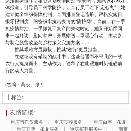
安排值班值守，精心谋划疫情防控“作战图”；她转发权威媒
体报道，引导员工科学防护，让全行员工吃下“定心丸”；她
建立健全组织保障机制、全面排查登记造册、严格实施日
报零报制度，织密织牢抗击疫情的“防护网”；当前，在一手
抓疫情防控、一手抓复工复产的关键时刻，她又开始跟同
事一起拜访、慰问客户，开展赠送口罩暖心行动；主动参
与制定脱贫攻坚与乡村振兴实施方案……
惟其艰难方显勇毅，惟其“逆行”更显担当。
在这场没有硝烟的战斗中，这些普通而不平凡的一线
农行人挺身而出、主动作为，诠释了在此艰难时刻砥砺前
行的动人力量。
(责编：黄凌、张?)
标签:
友情链接:
重庆市殡仪服务
|
重庆丧葬服务
|
重庆白事一条龙
|
重庆丧葬一条龙服务
|
重庆殡葬服务中心
|
南京