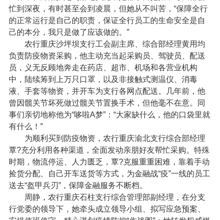
忙到深夜，有时甚至会到凌晨，但她从不叫苦，“保障全行
的正常运行是自己的职责，保证全行员工的生命安全是自
己的本分，我只是做了应该做的。”
农行重庆沙坪坝支行工会副主席、综合部经理黄用均
负责防疫物资采购，他主动充当起采购员、驾驶员、配送
员，义无反顾地奔走在药店、超市、机场和各营业机构
中，陆续筹到上万只口罩，以及非接触式测温仪、消毒
液、手套等物资，并开车为支行各网点配送。几年前，他
曾因髋关节坏死做过髋关节置换手术，但他毫不在意。同
事们亲切地称他为“哆啦A梦”：“大家缺什么，他的口袋里就
有什么！”
为顺利买到防疫物资，农行重庆渝北支行综合部经理
覃?充分利用各种渠道，全面发动亲朋好友帮忙采购。特殊
时期，物流停运、人力匮乏，覃?克服重重困难，靠着手动
捡货分配、自己开车送货等方式，为金融战“疫”一线的员工
送去“盔甲兵刃”，保障金融服务不断档。
周静，农行重庆石柱支行综合管理部副经理，在分支
行党委的领导下，她牵头成立领导小组、拟写应急预案、