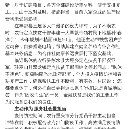
猪；对于扩建项目，备齐全部建设所需材料，便于安排复
工……由于应对及时、措施得当，目前六家企业的生产经
营均未受到影响。
在丰都县三建乡人口最多的夜力坪村，为了不误农
时，农行定点扶贫干部李建一大早就带领村民下地播种“春
洋芋”，今年规划种植面积超50亩。他还主动帮扶贫困户扩
建鸡舍，自费赠送电脑，帮助其建立健全养殖专业合作社
基本账务信息，为合作社健康长远发展打下坚实基础。
临近退休的农行驻彭水县大垭乡定点扶贫干部况亚
军、驻巫山县双龙镇定点扶贫干部周继文等老同志，“退休
不褪色”，积极响应当地政府部署，全力投入疫情防控和春
耕复产工作，确保帮扶工作不断档、有实效。村民说：“您
都要退休了，何必把自己弄得这么累？”他们总是真诚地回
答：作为“因农而生”的一员，金融扶贫是我们的主要工作，
为民服务是我们的责任。
主动作为 服务社会显担当
疫情防控期间，农行重庆市分行党员干部主动担当，
冲锋在前，积极配合政府部门防疫工作，高效满足疫情防