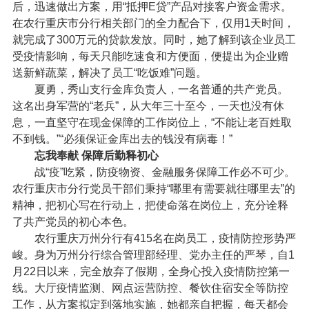
后，迅速做出方案，用“抵押E贷”产品对接客户资金需求。
在农行重庆市分行相关部门的全力配合下，仅用1天时间，
就完成了300万元的贷款发放。同时，她了解到该企业员工
受疫情影响，每天只能吃速食和方便面，便提出为企业赠
送新鲜蔬菜，解决了员工“吃饭难”问题。
夏勇，秀山支行金库负责人，一名普通的共产党员。
这名出身军营的“老兵”，从大年三十至今，一天也没有休
息，一直坚守在现金保障的工作岗位上，“不能让老百姓取
不到钱。”“必须保证金库出去的钱没有病毒！”
忘我奉献 保障后勤释初心
战“疫”吃紧，防疫物资、金融服务保障工作必不可少。
农行重庆市分行党员干部们秉持“哪里有需要就往哪里去”的
精神，把初心写在行动上，把使命落在岗位上，充分诠释
了共产党员的初心本色。
农行重庆万州分行有415名在岗员工，疫情防控形势严
峻。身为万州分行综合管理部经理、党办主任的严琴，自1
月22日以来，完全放弃了假期，全身心投入疫情防控第一
线。大厅疫情监测、网点运营防控、餐饮住宿安全等防控
工作，从方案拟定到落地实施，她都亲自把握，每天都会