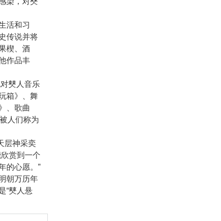
感染，对僰
生活和习
史传说并将
果楔、酒
他作品丰
他对僰人音乐
玩箱》、舞
》、歌曲
也被人们称为
天层神采奕
能欣赏到一个
年的心愿。”
明朝万历年
是“僰人悬