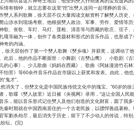
上川南珙县这片神奇土地后，他受到僰人扑朔迷离的蛮荒遗风的
乐情有独钟，就立志要在这里“挖”出僰人连同一起埋葬的音乐。
僰人系列歌舞，徐天层不仅大量阅读文献资料了解僰人历史、
爬山涉水到现场考察。他根据僰人政治、军事、劳作、爱情等历
神歌、丧歌、车灯、马灯、莲枪、清音等与西藏的歌庄、弦子、
扎嘎等融为一体，创作了各类题材和形式的音乐作品，也形成了
神奇的内涵。
，徐天层创作了第一个僰人歌舞《僰乡魂》并获奖，这调动了
。此后，他的作品不断面世：小舞剧《古僰山鹰》、小歌剧《古
儿的心事》、少儿歌曲《妈妈在西藏》、歌曲《阿妹漫游竹石林
不怕苦》等60余件音乐作品在市级以上获奖和发表。由此，他
的“鬼才”。
消失了，但僰文化是中国民族传统文化中的瑰宝。”60岁的徐
者，歌碟《僰人故里》近日被《央视网》录用，“这让全国人民
音乐，能以音乐形式记住僰人及他们创造的文化财富，圆了我多
秦时期就在中国西南居住的一个古老民族，以骠悍善战著称。
官军剿杀殆尽，最后消失于历史，留下了不少动人的传说，特别
纷纭。(完)