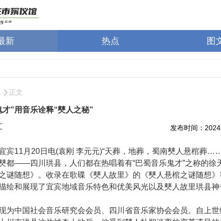
最新
热点
图
正文
鬼才”用音乐诠释“僰人之秘”
文
发布时间：2024-1
11月20日电(袁刚 李元元)“天葬，地葬，蜀南僰人悬棺葬……
僰都——四川珙县，人们都在热唱着有“巴蜀音乐鬼才”之称的徐
之谜随想》。收录在歌碟《僰人故里》的《僰人悬棺之谜随想》
描绘和展现了宜宾地域音乐特色和优美风光以及僰人故里珙县神
中国社会音乐研究会会员、四川省音乐家协会会员。自上世纪