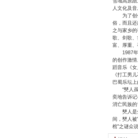
雪域高原踏
人文化及音
为了创作
俗，而且还
之与家乡的
歌、剑歌、
富、厚重、
1987年
的创作激情
蹈音乐《女
《打工男儿
巴蜀乐坛上
“僰人虽然
奕地告诉记
消亡民族的
僰人是先
间，僰人被
棺”之谜众说