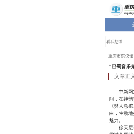
重庆市殡仪馆
“巴蜀音乐
文章正
中新网宜宾
间，在神韵
《僰人悬棺
曲，生动地
魅力。
徐天层现为