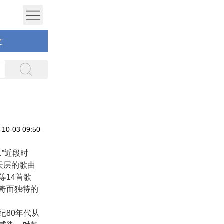
文
0-03 09:50
”近段时
天层的歌曲
等14首歌
奇而独特的
80年代从