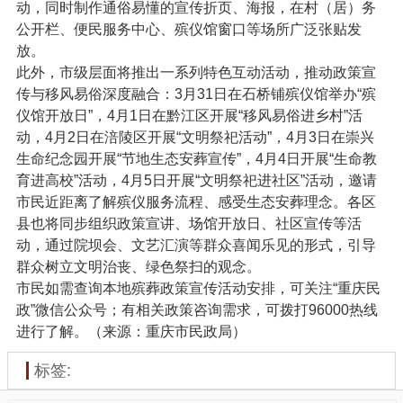
动，同时制作通俗易懂的宣传折页、海报，在村（居）务
公开栏、便民服务中心、殡仪馆窗口等场所广泛张贴发
放。
此外，市级层面将推出一系列特色互动活动，推动政策宣
传与移风易俗深度融合：3月31日在石桥铺殡仪馆举办“殡
仪馆开放日”，4月1日在黔江区开展“移风易俗进乡村”活
动，4月2日在涪陵区开展“文明祭祀活动”，4月3日在崇兴
生命纪念园开展“节地生态安葬宣传”，4月4日开展“生命教
育进高校”活动，4月5日开展“文明祭祀进社区”活动，邀请
市民近距离了解殡仪服务流程、感受生态安葬理念。各区
县也将同步组织政策宣讲、场馆开放日、社区宣传等活
动，通过院坝会、文艺汇演等群众喜闻乐见的形式，引导
群众树立文明治丧、绿色祭扫的观念。
市民如需查询本地殡葬政策宣传活动安排，可关注“重庆民
政”微信公众号；有相关政策咨询需求，可拨打96000热线
进行了解。（来源：重庆市民政局）
标签: