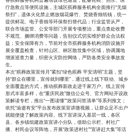
各殡葬服务机构普遍增设绿色通道，配备轮椅、热水、医
疗急救点等便民设施，主城区殡葬服务机构全面推行“无烟
祭扫”，遗体火化禁止燃放烟花爆竹、焚烧香烛纸钱，统一
提供鲜花、电子香烛等环保祭扫替代品；行业监管从严，
联合市场监管、公安等部门开展专项整治，重点查处收费
不规范、捆绑消费等问题，告别仪式切实维护群众合法权
益；安全保障有力，节前对全市殡葬服务机构消防设施开
展全覆盖检查，针对山区、林区散坟集中区域，协调属地
增派巡查力量，织密火灾防控网络，严防各类安全事故发
生。
本次“殡葬政策宣传月”紧扣“绿色殡葬 平安清明”主题，坚
持“群众在哪里，宣传就到哪里”，通过线上线下联动、城乡
全面覆盖的方式，推动殡葬新政走进千家万户。线上宣传
形式丰富多样，在“重庆民政”微信公众号、官方网站开设政
策解读专栏，推出“一图读懂”“政策问答清单”等系列推文；
依托“渝逝有安”平台发布政策宣讲微视频，让群众足不出户
就能便捷了解政策内容。线下宣讲深入基层一线，各区
县、各乡镇组建政策宣讲小分队，借助公示栏、村社广
播、村民会议等阵地，开展“政策进村社”“宣讲赶大集”等活