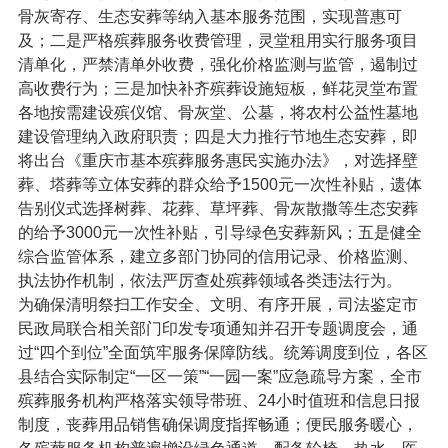
骨灰寄存、生态安葬等纳入基本服务范围，实现普惠可
及；二是严格殡葬服务收费管理，灵堂租用实行服务项目
清单化，严禁清单外收费，强化价格监测与监管，遏制过
高收费行为；三是加快补齐殡葬设施短板，鲜花灵堂布置
各地按需建设殡仪馆、骨灰堂、公墓，将农村公益性墓地
建设管理纳入政府职责；四是大力推行节地生态安葬，即
将出台《重庆市基本殡葬服务惠民实施办法》，对选择壁
葬、塔葬等立体安葬的群众给予1500元一次性补贴，遗体
告别仪式选择树葬、花葬、草坪葬、骨灰散撒等生态安葬
的给予3000元一次性补贴，引导绿色安葬新风；五是健全
综合监管体系，建立多部门协同的信用记录、价格监测、
执法协作机制，依法严厉查处殡葬领域各类违法行为。
为确保清明祭扫工作安全、文明、有序开展，司法鉴定市
民政局联合相关部门印发专项通知并召开专题调度会，通
过“四个到位”全面筑牢服务保障防线。统筹调度到位，各区
县结合实际制定“一区一策”“一园一案”应急疏导方案，全市
殡葬服务机构严格落实领导带班、24小时值班和信息日报
制度，丧葬用品销售确保调度指挥畅通；便民服务暖心，